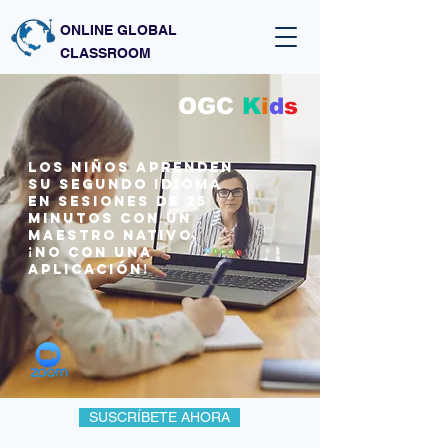
ONLINE GLOBAL
CLASSROOM
OGC
K
i
d
s
Los niños aprenden
su segundo idioma
en sesiones de 25
minutos CON UN
MAESTRO NATIVO.
¡NO CON UNA
APLICACIÓN!
SUSCRÍBETE AHORA