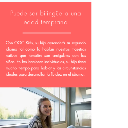
Puede ser bilingüe a una
edad temprana
Con OGC Kids, su hijo aprenderá su segundo
idioma tal como lo hablan nuestros maestros
nativos que también son amigables con los
niños. En las lecciones individuales, su hijo tiene
mucho tiempo para hablar y las circunstancias
ideales para desarrollar la fluidez en el idioma.